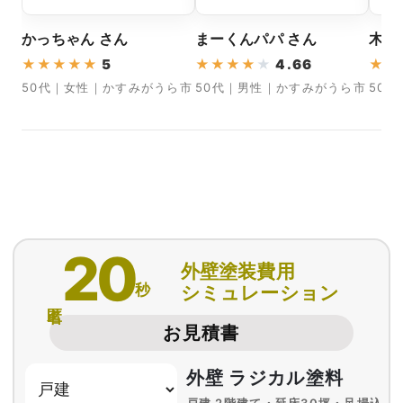
かっちゃん さん
まーくんパパ さん
木村
★
★
★
★
★
5
★
★
★
★
★
4.66
★
★
50代｜女性｜かすみがうら市
50代｜男性｜かすみがうら市
50
20
外壁塗装費用
秒
シミュレーション
匿名
お見積書
外壁 ラジカル塗料