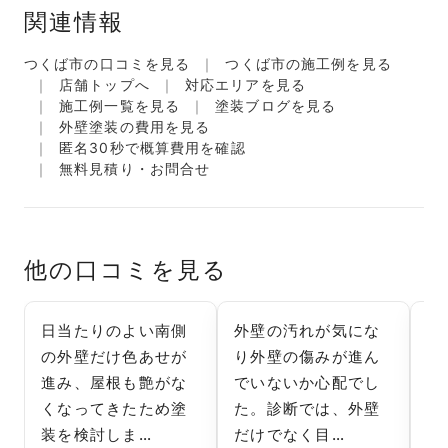
関連情報
つくば市の口コミを見る
つくば市の施工例を見る
店舗トップへ
対応エリアを見る
施工例一覧を見る
塗装ブログを見る
外壁塗装の費用を見る
匿名30秒で概算費用を確認
無料見積り・お問合せ
他の口コミを見る
日当たりのよい南側
外壁の汚れが気にな
外
の外壁だけ色あせが
り外壁の傷みが進ん
な
進み、屋根も艶がな
でいないか心配でし
り
くなってきたため塗
た。診断では、外壁
て
装を検討しま…
だけでなく目…
ヶ