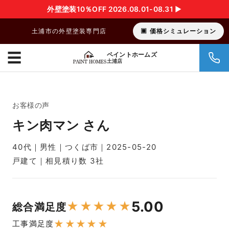
外壁塗装10％OFF 2026.08.01-08.31 ▶︎
土浦市の外壁塗装専門店
価格シミュレーション
☰
ペイントホームズ
土浦店
お客様の声
キン肉マン さん
40代｜男性｜つくば市｜2025-05-20
戸建て｜相見積り数 3社
5.00
★
★
★
★
★
総合満足度
★
★
★
★
★
工事満足度